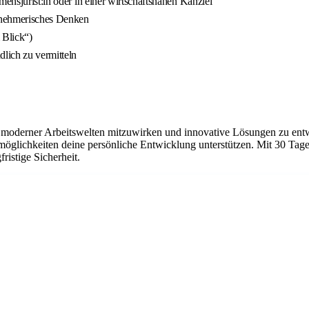
mensjurist:in oder in einer wirtschaftsnahen Kanzlei
rnehmerisches Denken
 Blick“)
lich zu vermitteln
ng moderner Arbeitswelten mitzuwirken und innovative Lösungen zu entw
glichkeiten deine persönliche Entwicklung unterstützen. Mit 30 Tagen 
istige Sicherheit.