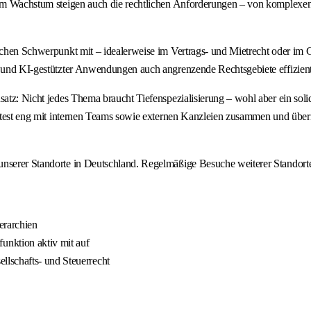
erem Wachstum steigen auch die rechtlichen Anforderungen – von komplexen
ichen Schwerpunkt mit – idealerweise im Vertrags‑ und Mietrecht oder im Ge
ls und KI‑gestützter Anwendungen auch angrenzende Rechtsgebiete effizien
satz: Nicht jedes Thema braucht Tiefenspezialisierung – wohl aber ein sol
beitest eng mit internen Teams sowie externen Kanzleien zusammen und über
nserer Standorte in Deutschland. Regelmäßige Besuche weiterer Standorte s
ierarchien
unktion aktiv mit auf
ellschafts‑ und Steuerrecht