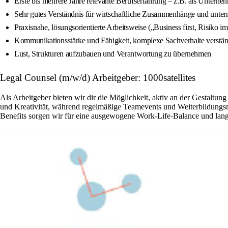
Erste bis mehrere Jahre relevante Berufserfahrung – z.B. als Unterneh
Sehr gutes Verständnis für wirtschaftliche Zusammenhänge und unte
Praxisnahe, lösungsorientierte Arbeitsweise („Business first, Risiko im
Kommunikationsstärke und Fähigkeit, komplexe Sachverhalte verständ
Lust, Strukturen aufzubauen und Verantwortung zu übernehmen
Legal Counsel (m/w/d) Arbeitgeber: 1000satellites
Als Arbeitgeber bieten wir dir die Möglichkeit, aktiv an der Gestaltu
und Kreativität, während regelmäßige Teamevents und Weiterbildungsmö
Benefits sorgen wir für eine ausgewogene Work-Life-Balance und langfr