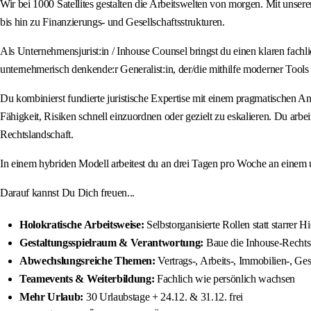
Wir bei 1000 Satellites gestalten die Arbeitswelten von morgen. Mit uns
bis hin zu Finanzierungs‑ und Gesellschaftsstrukturen.
Als Unternehmensjurist:in / Inhouse Counsel bringst du einen klaren fachl
unternehmerisch denkende:r Generalist:in, der/die mithilfe moderner Too
Du kombinierst fundierte juristische Expertise mit einem pragmatischen An
Fähigkeit, Risiken schnell einzuordnen oder gezielt zu eskalieren. Du ar
Rechtslandschaft.
In einem hybriden Modell arbeitest du an drei Tagen pro Woche an einem u
Darauf kannst Du Dich freuen...
Holokratische Arbeitsweise:
Selbstorganisierte Rollen statt starrer H
Gestaltungsspielraum & Verantwortung:
Baue die Inhouse-Rechtsf
Abwechslungsreiche Themen:
Vertrags-, Arbeits‑, Immobilien‑, Ges
Teamevents & Weiterbildung:
Fachlich wie persönlich wachsen
Mehr Urlaub:
30 Urlaubstage + 24.12. & 31.12. frei