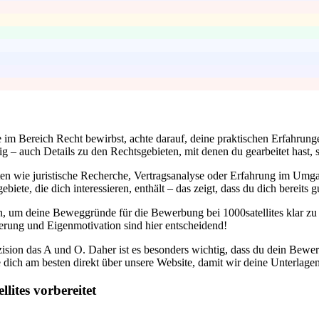
le im Bereich Recht bewirbst, achte darauf, deine praktischen Erfahrun
– auch Details zu den Rechtsgebieten, mit denen du gearbeitet hast, so
ten wie juristische Recherche, Vertragsanalyse oder Erfahrung im Um
iete, die dich interessieren, enthält – das zeigt, dass du dich bereits
, um deine Beweggründe für die Bewerbung bei 1000satellites klar zu f
sterung und Eigenmotivation sind hier entscheidend!
zision das A und O. Daher ist es besonders wichtig, dass du dein Bewerb
e dich am besten direkt über unsere Website, damit wir deine Unterlag
lites vorbereitet