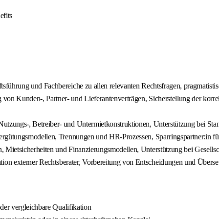
fits
ftsführung und Fachbereiche zu allen relevanten Rechtsfragen, pragmatist
 von Kunden‑, Partner‑ und Lieferantenverträgen, Sicherstellung der korr
Nutzungs‑, Betreiber‑ und Untermietkonstruktionen, Unterstützung bei St
Vergütungsmodellen, Trennungen und HR‑Prozessen, Sparringspartner:in für
 Mietsicherheiten und Finanzierungsmodellen, Unterstützung bei Gesells
on externer Rechtsberater, Vorbereitung von Entscheidungen und Übersetzu
der vergleichbare Qualifikation