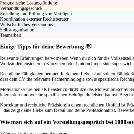
Pragmatische Lösungsfindung
Verhandlungsgeschick
Erstellung und Prüfung von Verträgen
Koordination externer Rechtsberater
Wirtschaftliches Verständnis
Selbstorganisation
Teamarbeit
Einige Tipps für deine Bewerbung 🫡
Relevante Erfahrungen hervorheben:
Wenn du dich für die Vollzeitstel
Werkstudentenstellen in Kanzleien oder Unternehmen sind super wichtig 
Rechtliche Fähigkeiten betonen:
In deinem Lebenslauf sollten Fähigkei
dass dein CV die relevante Fachterminologie sowie spezifische Rechtsgeb
Motivationsschreiben als Fenster zu dir:
Nutze das Motivationsschreiben
interessiert und welche spezifischen Beiträge du leisten kannst. Begei
Korrektur und rechtliche Präzision:
In einem rechtlichen Umfeld ist Prä
– das zeigt deine Liebe zum Detail und deine Professionalität. Bewerb
Wie man sich auf ein Vorstellungsgespräch bei 1000satel
✨
Vertraut mit juristischen Analysen