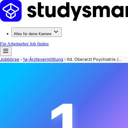
Alles für deine Karriere
Für Arbeitgeber
Job finden
Jobbörse
›
1a-Ärztevermittlung
›
ltd. Oberarzt Psychiatrie /…
1