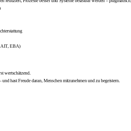
iken reduziert, Prozesse besser und Systeme belastbar werden – pragmatisc
)
hterstattung
 BAIT, EBA)
rst wertschätzend.
 – und hast Freude daran, Menschen mitzunehmen und zu begeistern.