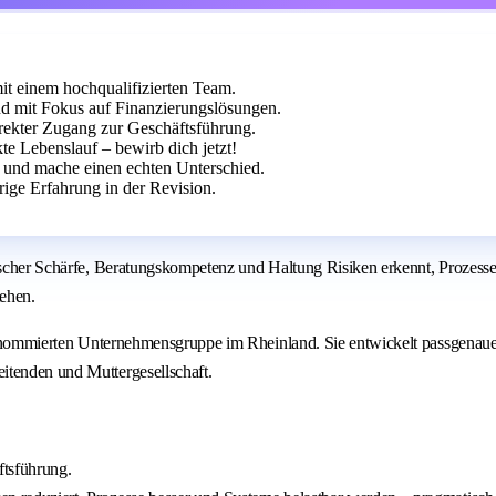
mit einem hochqualifizierten Team.
 mit Fokus auf Finanzierungslösungen.
direkter Zugang zur Geschäftsführung.
kte Lebenslauf – bewirb dich jetzt!
n und mache einen echten Unterschied.
ige Erfahrung in der Revision.
tischer Schärfe, Beratungskompetenz und Haltung Risiken erkennt, Prozesse
tehen.
r renommierten Unternehmensgruppe im Rheinland. Sie entwickelt passgenaue
itenden und Muttergesellschaft.
äftsführung.