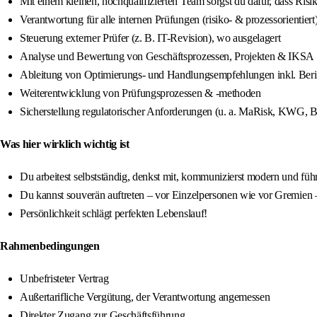
Mit einem kleinen, hochqualifizierten Team sorgst du dafür, dass Ris
Verantwortung für alle internen Prüfungen (risiko- & prozessorientiert
Steuerung externer Prüfer (z. B. IT-Revision), wo ausgelagert
Analyse und Bewertung von Geschäftsprozessen, Projekten & IKSA
Ableitung von Optimierungs- und Handlungsempfehlungen inkl. Beric
Weiterentwicklung von Prüfungsprozessen & -methoden
Sicherstellung regulatorischer Anforderungen (u. a. MaRisk, KWG,
Was hier wirklich wichtig ist
Du arbeitest selbstständig, denkst mit, kommunizierst modern und füh
Du kannst souverän auftreten – vor Einzelpersonen wie vor Gremien
Persönlichkeit schlägt perfekten Lebenslauf!
Rahmenbedingungen
Unbefristeter Vertrag
Außertarifliche Vergütung, der Verantwortung angemessen
Direkter Zugang zur Geschäftsführung