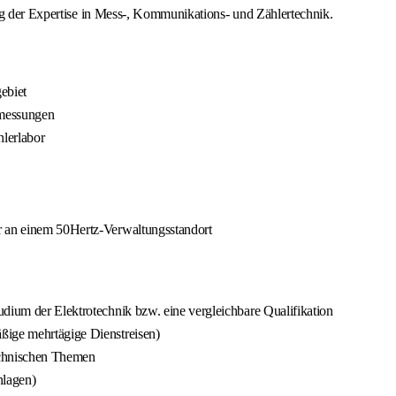
ng der Expertise in Mess-, Kommunikations- und Zählertechnik.
ebiet
rmessungen
lerlabor
r an einem 50Hertz-Verwaltungsstandort
dium der Elektrotechnik bzw. eine vergleichbare Qualifikation
ßige mehrtägige Dienstreisen)
technischen Themen
nlagen)