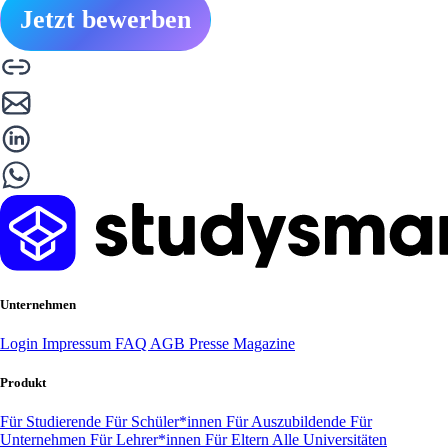
Jetzt bewerben
Unternehmen
Login
Impressum
FAQ
AGB
Presse
Magazine
Produkt
Für Studierende
Für Schüler*innen
Für Auszubildende
Für
Unternehmen
Für Lehrer*innen
Für Eltern
Alle Universitäten