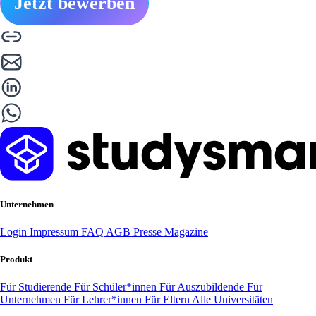
Jetzt bewerben
Unternehmen
Login
Impressum
FAQ
AGB
Presse
Magazine
Produkt
Für Studierende
Für Schüler*innen
Für Auszubildende
Für
Unternehmen
Für Lehrer*innen
Für Eltern
Alle Universitäten