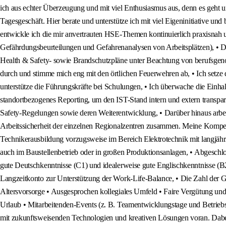
ich aus echter Überzeugung und mit viel Enthusiasmus aus, denn es geh
Tagesgeschäft. Hier berate und unterstütze ich mit viel Eigeninitiative 
entwickle ich die mir anvertrauten HSE-Themen kontinuierlich praxisnah un
Gefährdungsbeurteilungen und Gefahrenanalysen von Arbeitsplätzen), • Da
Health & Safety- sowie Brandschutzpläne unter Beachtung von berufsgenoss
durch und stimme mich eng mit den örtlichen Feuerwehren ab, • Ich setze
unterstütze die Führungskräfte bei Schulungen, • Ich überwache die Einhal
standortbezogenes Reporting, um den IST-Stand intern und extern transpare
Safety-Regelungen sowie deren Weiterentwicklung, • Darüber hinaus arbeit
Arbeitssicherheit der einzelnen Regionalzentren zusammen. Meine Kompete
Technikerausbildung vorzugsweise im Bereich Elektrotechnik mit langjährig
auch im Baustellenbetrieb oder in großen Produktionsanlagen, • Abgeschlo
gute Deutschkenntnisse (C1) und idealerweise gute Englischkenntnisse (B2), 
Langzeitkonto zur Unterstützung der Work-Life-Balance, • Die Zahl der Gl
Altersvorsorge • Ausgesprochen kollegiales Umfeld • Faire Vergütung und
Urlaub • Mitarbeitenden-Events (z. B. Teamentwicklungstage und Betriebsf
mit zukunftsweisenden Technologien und kreativen Lösungen voran. Dabei 