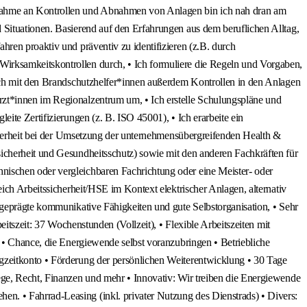
ilnahme an Kontrollen und Abnahmen von Anlagen bin ich nah dran am
 Situationen. Basierend auf den Erfahrungen aus dem beruflichen Alltag,
ren proaktiv und präventiv zu identifizieren (z.B. durch
irksamkeitskontrollen durch, • Ich formuliere die Regeln und Vorgaben,
 ich mit den Brandschutzhelfer*innen außerdem Kontrollen in den Anlagen
rzt*innen im Regionalzentrum um, • Ich erstelle Schulungspläne und
ite Zertifizierungen (z. B. ISO 45001), • Ich erarbeite ein
icherheit bei der Umsetzung der unternehmensübergreifenden Health &
icherheit und Gesundheitsschutz) sowie mit den anderen Fachkräften für
nischen oder vergleichbaren Fachrichtung oder eine Meister- oder
ich Arbeitssicherheit/HSE im Kontext elektrischer Anlagen, alternativ
sgeprägte kommunikative Fähigkeiten und gute Selbstorganisation, • Sehr
itszeit: 37 Wochenstunden (Vollzeit), • Flexible Arbeitszeiten mit
. • Chance, die Energiewende selbst voranzubringen • Betriebliche
gzeitkonto • Förderung der persönlichen Weiterentwicklung • 30 Tage
ege, Recht, Finanzen und mehr • Innovativ: Wir treiben die Energiewende
n. • Fahrrad-Leasing (inkl. privater Nutzung des Dienstrads) • Divers: