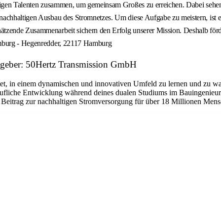
ltigen Talenten zusammen, um gemeinsam Großes zu erreichen. Dabei sehen 
achhaltigen Ausbau des Stromnetzes. Um diese Aufgabe zu meistern, ist es
tzende Zusammenarbeit sichern den Erfolg unserer Mission. Deshalb förder
Hamburg - Hegenredder, 22117 Hamburg
eitgeber: 50Hertz Transmission GmbH
etet, in einem dynamischen und innovativen Umfeld zu lernen und zu wac
berufliche Entwicklung während deines dualen Studiums im Bauingenieur
Beitrag zur nachhaltigen Stromversorgung für über 18 Millionen Mensc