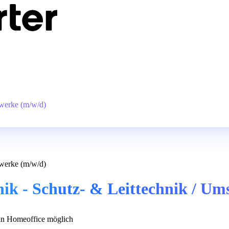
nwerke (m/w/d)
nwerke (m/w/d)
nik - Schutz- & Leittechnik / U
n Homeoffice möglich