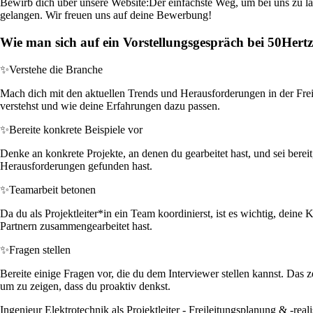
Bewirb dich über unsere Website:
Der einfachste Weg, um bei uns zu lan
gelangen. Wir freuen uns auf deine Bewerbung!
Wie man sich auf ein Vorstellungsgespräch bei 50Her
✨
Verstehe die Branche
Mach dich mit den aktuellen Trends und Herausforderungen in der Fre
verstehst und wie deine Erfahrungen dazu passen.
✨
Bereite konkrete Beispiele vor
Denke an konkrete Projekte, an denen du gearbeitet hast, und sei berei
Herausforderungen gefunden hast.
✨
Teamarbeit betonen
Da du als Projektleiter*in ein Team koordinierst, ist es wichtig, dein
Partnern zusammengearbeitet hast.
✨
Fragen stellen
Bereite einige Fragen vor, die du dem Interviewer stellen kannst. Das
um zu zeigen, dass du proaktiv denkst.
Ingenieur Elektrotechnik als Projektleiter - Freileitungsplanung & -rea