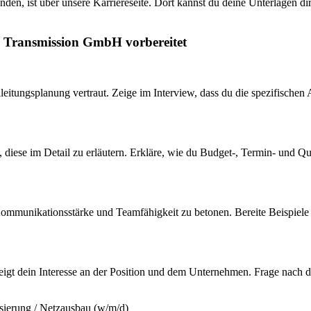
den, ist über unsere Karriereseite. Dort kannst du deine Unterlagen dire
tz Transmission GmbH vorbereitet
ileitungsplanung vertraut. Zeige im Interview, dass du die spezifisc
t, diese im Detail zu erläutern. Erkläre, wie du Budget-, Termin- und 
e Kommunikationsstärke und Teamfähigkeit zu betonen. Bereite Beispiele
 zeigt dein Interesse an der Position und dem Unternehmen. Frage nach
lisierung / Netzausbau (w/m/d)