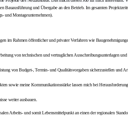
ene Projekte des Netzausbaus. Das macht diesen Job für mich interessant:
ichen Bauausführung und Übergabe an den Betrieb. Im gesamten Projektzei
ungs- und Montageunternehmen).
agen im Rahmen öffentlicher und privater Verfahren wie Baugenehmigunge
beitung von technischen und vertraglichen Ausschreibungsunterlagen und 
.
stung von Budget-, Termin- und Qualitätsvorgaben sicherzustellen und Arbe
ojekten sowie meine Kommunikationsstärke lassen mich bei Herausforder
isse weiter ausbauen.
onalen Arbeits- und somit Lebensmittelpunkt an einen der regionalen Sta