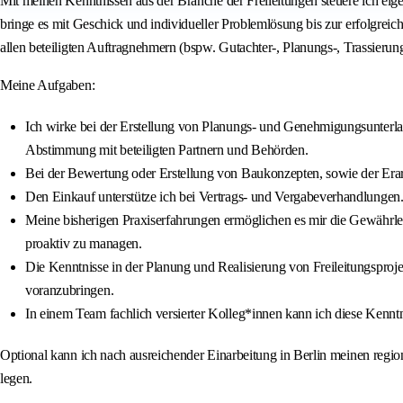
Mit meinen Kenntnissen aus der Branche der Freileitungen steuere ich eig
bringe es mit Geschick und individueller Problemlösung bis zur erfolgre
allen beteiligten Auftragnehmern (bspw. Gutachter-, Planungs-, Trassier
Meine Aufgaben:
Ich wirke bei der Erstellung von Planungs- und Genehmigungsunterl
Abstimmung mit beteiligten Partnern und Behörden.
Bei der Bewertung oder Erstellung von Baukonzepten, sowie der Erar
Den Einkauf unterstütze ich bei Vertrags- und Vergabeverhandlungen
Meine bisherigen Praxiserfahrungen ermöglichen es mir die Gewährlei
proaktiv zu managen.
Die Kenntnisse in der Planung und Realisierung von Freileitungspr
voranzubringen.
In einem Team fachlich versierter Kolleg*innen kann ich diese Kenntn
Optional kann ich nach ausreichender Einarbeitung in Berlin meinen regi
legen.