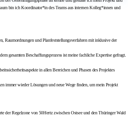
 Von der Genehmigungsphase an kenne und gestalte ich mein Projekt und
traum bin ich Koordinator*in des Teams aus internen Kolleg*innen und
n, Raumordnungen und Planfeststellungsverfahren mit inklusive der
dem gesamten Beschaffungsprozess ist meine fachliche Expertise gefragt.
itssicherheitsaspekte in allen Bereichen und Phasen des Projektes
ungen immer wieder Lösungen und neue Wege finden, um mein Projekt
ndorte der Regelzone von 50Hertz zwischen Ostsee und den Thüringer Wald