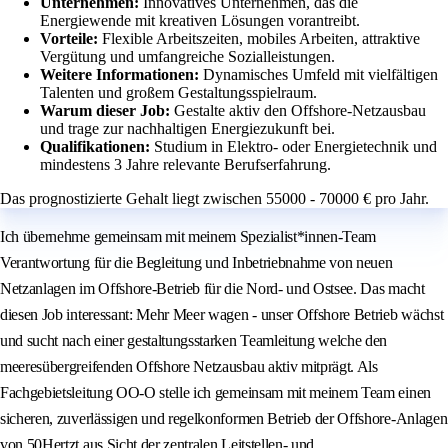
Unternehmen:
Innovatives Unternehmen, das die
Energiewende mit kreativen Lösungen vorantreibt.
Vorteile:
Flexible Arbeitszeiten, mobiles Arbeiten, attraktive
Vergütung und umfangreiche Sozialleistungen.
Weitere Informationen:
Dynamisches Umfeld mit vielfältigen
Talenten und großem Gestaltungsspielraum.
Warum dieser Job:
Gestalte aktiv den Offshore-Netzausbau
und trage zur nachhaltigen Energiezukunft bei.
Qualifikationen:
Studium in Elektro- oder Energietechnik und
mindestens 3 Jahre relevante Berufserfahrung.
Das prognostizierte Gehalt liegt zwischen 55000 - 70000 € pro Jahr.
Ich übernehme gemeinsam mit meinem Spezialist*innen-Team
Verantwortung für die Begleitung und Inbetriebnahme von neuen
Netzanlagen im Offshore-Betrieb für die Nord- und Ostsee. Das macht
diesen Job interessant: Mehr Meer wagen - unser Offshore Betrieb wächst
und sucht nach einer gestaltungsstarken Teamleitung welche den
meeresübergreifenden Offshore Netzausbau aktiv mitprägt. Als
Fachgebietsleitung OO-O stelle ich gemeinsam mit meinem Team einen
sicheren, zuverlässigen und regelkonformen Betrieb der Offshore‑Anlagen
von 50Hertzt aus Sicht der zentralen Leitstellen‑ und