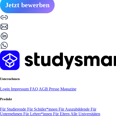
Jetzt bewerben
Unternehmen
Login
Impressum
FAQ
AGB
Presse
Magazine
Produkt
Für Studierende
Für Schüler*innen
Für Auszubildende
Für
Unternehmen
Für Lehrer*innen
Für Eltern
Alle Universitäten