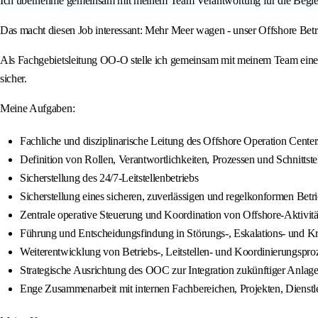
Ich übernehme gemeinsam mit meinem Team Verantwortung für die Begleit
Das macht diesen Job interessant: Mehr Meer wagen - unser Offshore Betr
Als Fachgebietsleitung OO-O stelle ich gemeinsam mit meinem Team einen 
sicher.
Meine Aufgaben:
Fachliche und disziplinarische Leitung des Offshore Operation Cent
Definition von Rollen, Verantwortlichkeiten, Prozessen und Schnittste
Sicherstellung des 24/7-Leitstellenbetriebs
Sicherstellung eines sicheren, zuverlässigen und regelkonformen Betr
Zentrale operative Steuerung und Koordination von Offshore-Aktivitä
Führung und Entscheidungsfindung in Störungs-, Eskalations- und Kr
Weiterentwicklung von Betriebs-, Leitstellen- und Koordinierungspro
Strategische Ausrichtung des OOC zur Integration zukünftiger Anl
Enge Zusammenarbeit mit internen Fachbereichen, Projekten, Dienstl