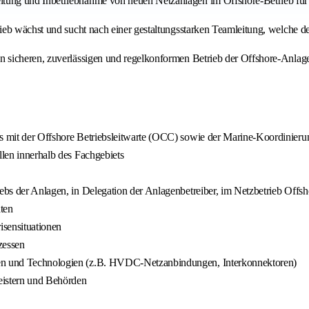
ung und Inbetriebnahme von neuen Netzanlagen im Offshore-Betrieb für 
ieb wächst und sucht nach einer gestaltungsstarken Teamleitung, welche d
sicheren, zuverlässigen und regelkonformen Betrieb der Offshore-Anlagen
ers mit der Offshore Betriebsleitwarte (OCC) sowie der Marine-Koordinie
llen innerhalb des Fachgebiets
iebs der Anlagen, in Delegation der Anlagenbetreiber, im Netzbetrieb Offsh
ten
isensituationen
zessen
agen und Technologien (z.B. HVDC-Netzanbindungen, Interkonnektoren)
eistern und Behörden