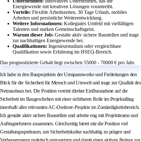
Unternehmen:
Innovatives Unternehmen, das die
Energiewende mit kreativen Lösungen vorantreibt.
Vorteile:
Flexible Arbeitszeiten, 30 Tage Urlaub, mobiles
Arbeiten und persönliche Weiterentwicklung.
Weitere Informationen:
Kollegiales Umfeld mit vielfältigen
Talenten und starken Gemeinschaftsgeist.
Warum dieser Job:
Gestalte aktiv sichere Baustellen und trage
zur nachhaltigen Energiewende bei.
Qualifikationen:
Ingenieurstudium oder vergleichbare
Qualifikation sowie Erfahrung im HSEQ-Bereich.
Das prognostizierte Gehalt liegt zwischen 55000 - 70000 € pro Jahr.
Ich habe in den Bauprojekten der Umspannwerke und Freileitungen den
Blick für die Sicherheit für Mensch und Umwelt und trage zur Qualität des
Netzausbaus bei. Die Position vereint direkte Einflussnahme auf die
Sicherheit im Baugeschehen mit einer sichtbaren Rolle im Projektalltag
innerhalb aller relevanten AC-Onshore-Projekte im Zuständigkeitsbereich.
Ich gestalte aktiv sichere Baustellen und arbeite eng mit Projektteams und
Auftragnehmern zusammen. Gleichzeitig bietet mir die Position viel
Gestaltungsspielraum, um Sicherheitskultur nachhaltig zu prägen und
Verbesserungen praktisch umzusetzen und damit einen aktiven Beitrag zur