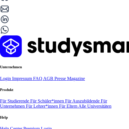
Unternehmen
Login
Impressum
FAQ
AGB
Presse
Magazine
Produkt
Für Studierende
Für Schüler*innen
Für Auszubildende
Für
Unternehmen
Für Lehrer*innen
Für Eltern
Alle Universitäten
Help
Help Center
Premium Login