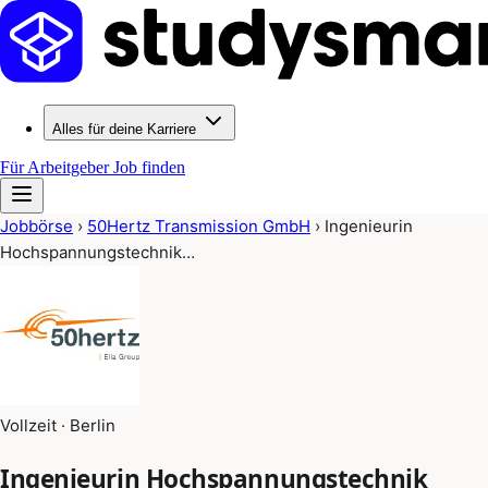
Alles für deine Karriere
Für Arbeitgeber
Job finden
Jobbörse
›
50Hertz Transmission GmbH
›
Ingenieurin
Hochspannungstechnik…
Vollzeit · Berlin
Ingenieurin Hochspannungstechnik