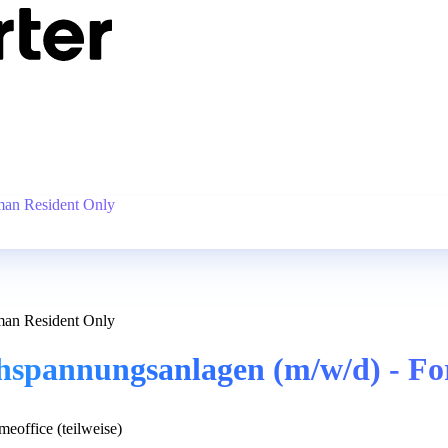
man Resident Only
man Resident Only
chspannungsanlagen (m/w/d) - F
eoffice (teilweise)