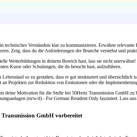
dein technisches Verständnis klar zu kommunizieren. Erwähne relevante 
eren. Zeig, dass du die Anforderungen der Branche verstehst und prak
ezielle Weiterbildungen in deinem Bereich hast, lass sie nicht unerwä
anten Kurse oder Schulungen, die du besucht hast, aufzuführen.
nen Lebenslauf so zu gestalten, dass er gut strukturiert und übersichtlich
it an Projekten zur Reduktion von Emissionen oder die Implementierung
m deine Motivation für die Stelle bei 50Hertz Transmission GmbH zu 
nungsanlagen (m/w/d) - For German Resident Only fasziniert. Lass uns 
tz Transmission GmbH vorbereitet