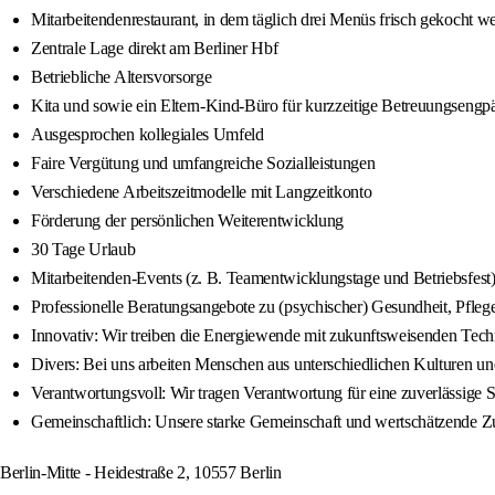
Mitarbeitendenrestaurant, in dem täglich drei Menüs frisch gekocht w
Zentrale Lage direkt am Berliner Hbf
Betriebliche Altersvorsorge
Kita und sowie ein Eltern-Kind-Büro für kurzzeitige Betreuungsengp
Ausgesprochen kollegiales Umfeld
Faire Vergütung und umfangreiche Sozialleistungen
Verschiedene Arbeitszeitmodelle mit Langzeitkonto
Förderung der persönlichen Weiterentwicklung
30 Tage Urlaub
Mitarbeitenden-Events (z. B. Teamentwicklungstage und Betriebsfest
Professionelle Beratungsangebote zu (psychischer) Gesundheit, Pfleg
Innovativ: Wir treiben die Energiewende mit zukunftsweisenden Tec
Divers: Bei uns arbeiten Menschen aus unterschiedlichen Kulturen un
Verantwortungsvoll: Wir tragen Verantwortung für eine zuverlässige
Gemeinschaftlich: Unsere starke Gemeinschaft und wertschätzende Z
Berlin-Mitte - Heidestraße 2, 10557 Berlin