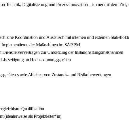
n Technik, Digitalisierung und Prozessinnovation – immer mit dem Ziel, die
achliche Koordination und Austausch mit internen und externen Stakehold
 und Implementieren der Maßnahmen im SAP PM
n Dienstleisterverträgen zur Umsetzung der Instandhaltungsmaßnahmen
nd -beseitigung an Hochspannungsgeräten
sgeräten sowie Ableiten von Zustands- und Risikobewertungen
rgleichbare Qualifikation
(idealerweise als Projektleiter*in)