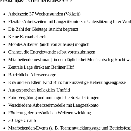
Flexikompass - so flexibel ist diese Stelle:
Arbeitszeit: 37 Wochenstunden (Vollzeit)
Flexible Arbeitszeiten mit Langzeitkonto zur Unterstützung Ihrer Wo
Die Zahl der Gleittage ist nicht begrenzt
Keine Kernarbeitszeit
Mobiles Arbeiten (auch von zuhause) möglich
Chance, die Energiewende selbst voranzubringen
Mitarbeitendenrestaurant, in dem täglich drei Menüs frisch gekocht w
Zentrale Lage direkt am Berliner Hbf
Betriebliche Altersvorsorge
Kita und ein Eltern-Kind-Büro für kurzzeitige Betreuungsengpässe
Ausgesprochen kollegiales Umfeld
Faire Vergütung und umfangreiche Sozialleistungen
Verschiedene Arbeitszeitmodelle mit Langzeitkonto
Förderung der persönlichen Weiterentwicklung
30 Tage Urlaub
Mitarbeitenden-Events (z. B. Teamentwicklungstage und Betriebsfest