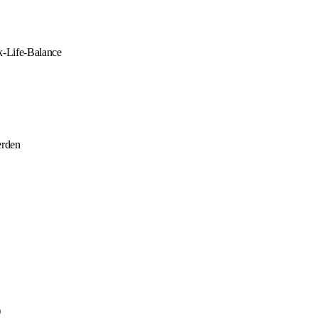
rk-Life-Balance
erden
)