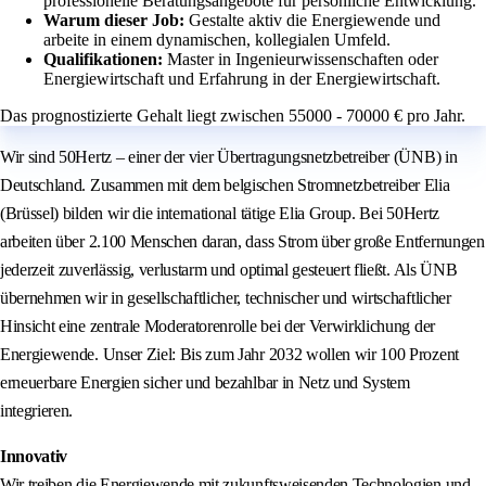
professionelle Beratungsangebote für persönliche Entwicklung.
Warum dieser Job:
Gestalte aktiv die Energiewende und
arbeite in einem dynamischen, kollegialen Umfeld.
Qualifikationen:
Master in Ingenieurwissenschaften oder
Energiewirtschaft und Erfahrung in der Energiewirtschaft.
Das prognostizierte Gehalt liegt zwischen 55000 - 70000 € pro Jahr.
Wir sind 50Hertz – einer der vier Übertragungsnetzbetreiber (ÜNB) in
Deutschland. Zusammen mit dem belgischen Stromnetzbetreiber Elia
(Brüssel) bilden wir die international tätige Elia Group. Bei 50Hertz
arbeiten über 2.100 Menschen daran, dass Strom über große Entfernungen
jederzeit zuverlässig, verlustarm und optimal gesteuert fließt. Als ÜNB
übernehmen wir in gesellschaftlicher, technischer und wirtschaftlicher
Hinsicht eine zentrale Moderatorenrolle bei der Verwirklichung der
Energiewende. Unser Ziel: Bis zum Jahr 2032 wollen wir 100 Prozent
erneuerbare Energien sicher und bezahlbar in Netz und System
integrieren.
Innovativ
Wir treiben die Energiewende mit zukunftsweisenden Technologien und