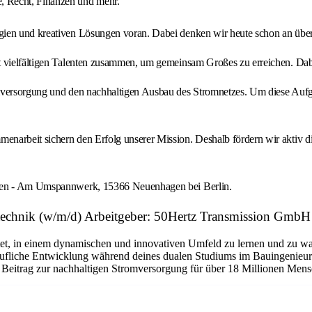
e, Recht, Finanzen und mehr.
gien und kreativen Lösungen voran. Dabei denken wir heute schon an übe
t vielfältigen Talenten zusammen, um gemeinsam Großes zu erreichen. Dabe
versorgung und den nachhaltigen Ausbau des Stromnetzes. Um diese Aufgabe 
arbeit sichern den Erfolg unserer Mission. Deshalb fördern wir aktiv die
hagen - Am Umspannwerk, 15366 Neuenhagen bei Berlin.
stechnik (w/m/d) Arbeitgeber: 50Hertz Transmission GmbH
etet, in einem dynamischen und innovativen Umfeld zu lernen und zu wac
berufliche Entwicklung während deines dualen Studiums im Bauingenieur
Beitrag zur nachhaltigen Stromversorgung für über 18 Millionen Mensc