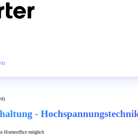
/d)
/d)
ndhaltung - Hochspannungstechni
n Homeoffice möglich