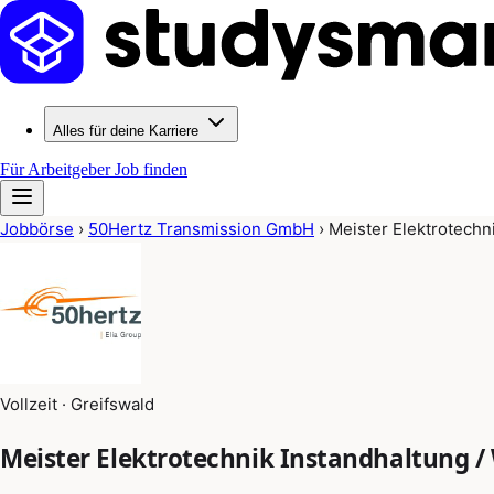
Alles für deine Karriere
Für Arbeitgeber
Job finden
Jobbörse
›
50Hertz Transmission GmbH
›
Meister Elektrotechn
Vollzeit · Greifswald
Meister Elektrotechnik Instandhaltung / 