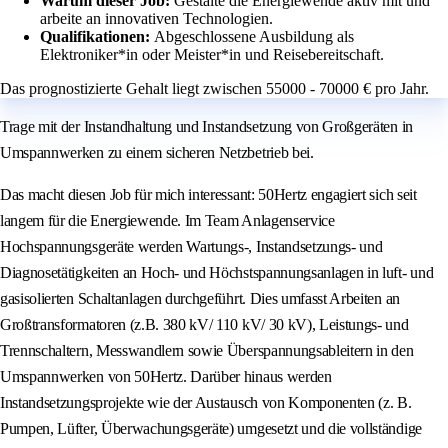
Warum dieser Job:
Gestalte die Energiewende aktiv mit und
arbeite an innovativen Technologien.
Qualifikationen:
Abgeschlossene Ausbildung als
Elektroniker*in oder Meister*in und Reisebereitschaft.
Das prognostizierte Gehalt liegt zwischen 55000 - 70000 € pro Jahr.
Trage mit der Instandhaltung und Instandsetzung von Großgeräten in
Umspannwerken zu einem sicheren Netzbetrieb bei.
Das macht diesen Job für mich interessant: 50Hertz engagiert sich seit
langem für die Energiewende. Im Team Anlagenservice
Hochspannungsgeräte werden Wartungs-, Instandsetzungs- und
Diagnosetätigkeiten an Hoch‑ und Höchstspannungsanlagen in luft‑ und
gasisolierten Schaltanlagen durchgeführt. Dies umfasst Arbeiten an
Großtransformatoren (z.B. 380 kV/ 110 kV/ 30 kV), Leistungs‑ und
Trennschaltern, Messwandlern sowie Überspannungsableitern in den
Umspannwerken von 50Hertz. Darüber hinaus werden
Instandsetzungsprojekte wie der Austausch von Komponenten (z. B.
Pumpen, Lüfter, Überwachungsgeräte) umgesetzt und die vollständige