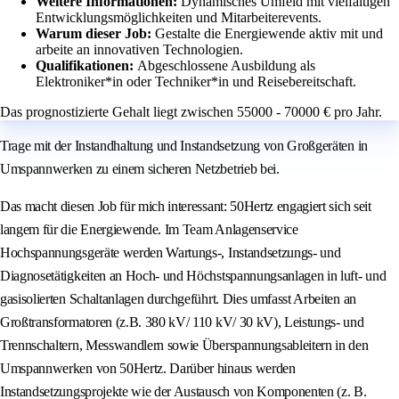
Weitere Informationen:
Dynamisches Umfeld mit vielfältigen
Entwicklungsmöglichkeiten und Mitarbeiterevents.
Warum dieser Job:
Gestalte die Energiewende aktiv mit und
arbeite an innovativen Technologien.
Qualifikationen:
Abgeschlossene Ausbildung als
Elektroniker*in oder Techniker*in und Reisebereitschaft.
Das prognostizierte Gehalt liegt zwischen 55000 - 70000 € pro Jahr.
Trage mit der Instandhaltung und Instandsetzung von Großgeräten in
Umspannwerken zu einem sicheren Netzbetrieb bei.
Das macht diesen Job für mich interessant: 50Hertz engagiert sich seit
langem für die Energiewende. Im Team Anlagenservice
Hochspannungsgeräte werden Wartungs-, Instandsetzungs- und
Diagnosetätigkeiten an Hoch‑ und Höchstspannungsanlagen in luft‑ und
gasisolierten Schaltanlagen durchgeführt. Dies umfasst Arbeiten an
Großtransformatoren (z.B. 380 kV/ 110 kV/ 30 kV), Leistungs‑ und
Trennschaltern, Messwandlern sowie Überspannungsableitern in den
Umspannwerken von 50Hertz. Darüber hinaus werden
Instandsetzungsprojekte wie der Austausch von Komponenten (z. B.