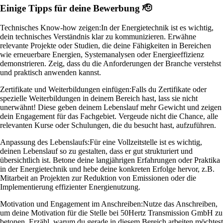
Einige Tipps für deine Bewerbung 🫡
Technisches Know-how zeigen:
In der Energietechnik ist es wichtig,
dein technisches Verständnis klar zu kommunizieren. Erwähne
relevante Projekte oder Studien, die deine Fähigkeiten in Bereichen
wie erneuerbare Energien, Systemanalysen oder Energieeffizienz
demonstrieren. Zeig, dass du die Anforderungen der Branche verstehst
und praktisch anwenden kannst.
Zertifikate und Weiterbildungen einfügen:
Falls du Zertifikate oder
spezielle Weiterbildungen in deinem Bereich hast, lass sie nicht
unerwähnt! Diese geben deinem Lebenslauf mehr Gewicht und zeigen
dein Engagement für das Fachgebiet. Vergeude nicht die Chance, alle
relevanten Kurse oder Schulungen, die du besucht hast, aufzuführen.
Anpassung des Lebenslaufs:
Für eine Vollzeitstelle ist es wichtig,
deinen Lebenslauf so zu gestalten, dass er gut strukturiert und
übersichtlich ist. Betone deine langjährigen Erfahrungen oder Praktika
in der Energietechnik und hebe deine konkreten Erfolge hervor, z.B.
Mitarbeit an Projekten zur Reduktion von Emissionen oder die
Implementierung effizienter Energienutzung.
Motivation und Engagement im Anschreiben:
Nutze das Anschreiben,
um deine Motivation für die Stelle bei 50Hertz Transmission GmbH zu
betonen. Erzähl, warum du gerade in diesem Bereich arbeiten möchtest