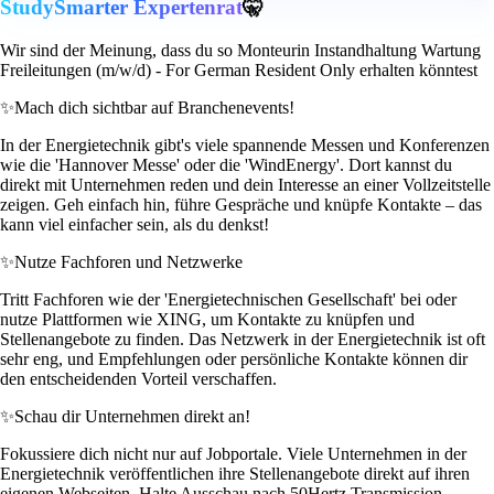
StudySmarter Expertenrat
🤫
Wir sind der Meinung, dass du so Monteurin Instandhaltung Wartung
Freileitungen (m/w/d) - For German Resident Only erhalten könntest
✨
Mach dich sichtbar auf Branchenevents!
In der Energietechnik gibt's viele spannende Messen und Konferenzen
wie die 'Hannover Messe' oder die 'WindEnergy'. Dort kannst du
direkt mit Unternehmen reden und dein Interesse an einer Vollzeitstelle
zeigen. Geh einfach hin, führe Gespräche und knüpfe Kontakte – das
kann viel einfacher sein, als du denkst!
✨
Nutze Fachforen und Netzwerke
Tritt Fachforen wie der 'Energietechnischen Gesellschaft' bei oder
nutze Plattformen wie XING, um Kontakte zu knüpfen und
Stellenangebote zu finden. Das Netzwerk in der Energietechnik ist oft
sehr eng, und Empfehlungen oder persönliche Kontakte können dir
den entscheidenden Vorteil verschaffen.
✨
Schau dir Unternehmen direkt an!
Fokussiere dich nicht nur auf Jobportale. Viele Unternehmen in der
Energietechnik veröffentlichen ihre Stellenangebote direkt auf ihren
eigenen Webseiten. Halte Ausschau nach 50Hertz Transmission