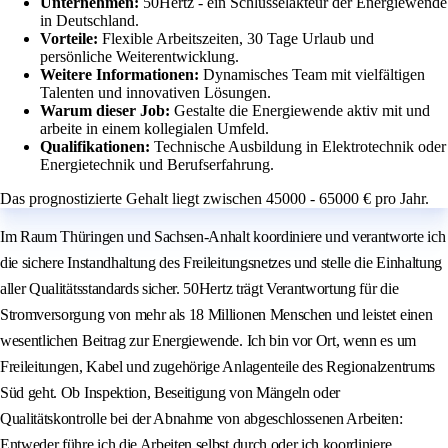
Unternehmen:
50Hertz - ein Schlüsselakteur der Energiewende
in Deutschland.
Vorteile:
Flexible Arbeitszeiten, 30 Tage Urlaub und
persönliche Weiterentwicklung.
Weitere Informationen:
Dynamisches Team mit vielfältigen
Talenten und innovativen Lösungen.
Warum dieser Job:
Gestalte die Energiewende aktiv mit und
arbeite in einem kollegialen Umfeld.
Qualifikationen:
Technische Ausbildung in Elektrotechnik oder
Energietechnik und Berufserfahrung.
Das prognostizierte Gehalt liegt zwischen 45000 - 65000 € pro Jahr.
Im Raum Thüringen und Sachsen-Anhalt koordiniere und verantworte ich
die sichere Instandhaltung des Freileitungsnetzes und stelle die Einhaltung
aller Qualitätsstandards sicher. 50Hertz trägt Verantwortung für die
Stromversorgung von mehr als 18 Millionen Menschen und leistet einen
wesentlichen Beitrag zur Energiewende. Ich bin vor Ort, wenn es um
Freileitungen, Kabel und zugehörige Anlagenteile des Regionalzentrums
Süd geht. Ob Inspektion, Beseitigung von Mängeln oder
Qualitätskontrolle bei der Abnahme von abgeschlossenen Arbeiten:
Entweder führe ich die Arbeiten selbst durch oder ich koordiniere