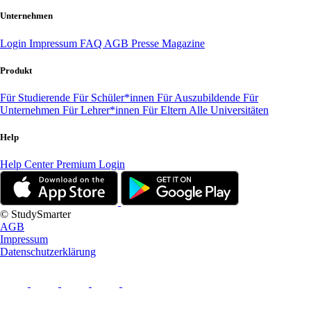
Unternehmen
Login
Impressum
FAQ
AGB
Presse
Magazine
Produkt
Für Studierende
Für Schüler*innen
Für Auszubildende
Für
Unternehmen
Für Lehrer*innen
Für Eltern
Alle Universitäten
Help
Help Center
Premium Login
© StudySmarter
AGB
Impressum
Datenschutzerklärung