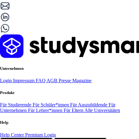
Unternehmen
Login
Impressum
FAQ
AGB
Presse
Magazine
Produkt
Für Studierende
Für Schüler*innen
Für Auszubildende
Für
Unternehmen
Für Lehrer*innen
Für Eltern
Alle Universitäten
Help
Help Center
Premium Login