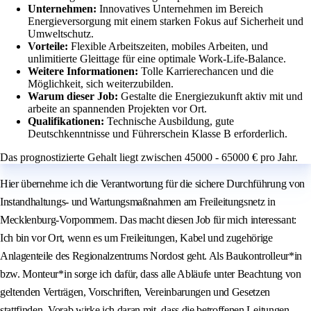
Unternehmen:
Innovatives Unternehmen im Bereich
Energieversorgung mit einem starken Fokus auf Sicherheit und
Umweltschutz.
Vorteile:
Flexible Arbeitszeiten, mobiles Arbeiten, und
unlimitierte Gleittage für eine optimale Work-Life-Balance.
Weitere Informationen:
Tolle Karrierechancen und die
Möglichkeit, sich weiterzubilden.
Warum dieser Job:
Gestalte die Energiezukunft aktiv mit und
arbeite an spannenden Projekten vor Ort.
Qualifikationen:
Technische Ausbildung, gute
Deutschkenntnisse und Führerschein Klasse B erforderlich.
Das prognostizierte Gehalt liegt zwischen 45000 - 65000 € pro Jahr.
Hier übernehme ich die Verantwortung für die sichere Durchführung von
Instandhaltungs- und Wartungsmaßnahmen am Freileitungsnetz in
Mecklenburg-Vorpommern. Das macht diesen Job für mich interessant:
Ich bin vor Ort, wenn es um Freileitungen, Kabel und zugehörige
Anlagenteile des Regionalzentrums Nordost geht. Als Baukontrolleur*in
bzw. Monteur*in sorge ich dafür, dass alle Abläufe unter Beachtung von
geltenden Verträgen, Vorschriften, Vereinbarungen und Gesetzen
stattfinden. Vorab wirke ich daran mit, dass die betroffenen Leitungen