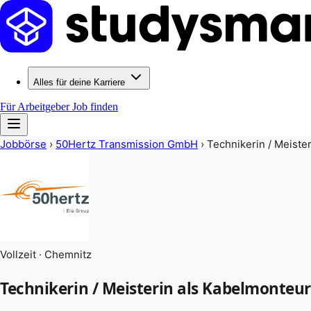
Alles für deine Karriere
Für Arbeitgeber
Job finden
Jobbörse
›
50Hertz Transmission GmbH
›
Technikerin / Meister
Vollzeit · Chemnitz
Technikerin / Meisterin als Kabelmonteur