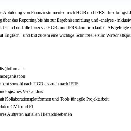
tige Abbildung von Finanzinstrumenten nach HGB und IFRS - hier bringst du
über das Reporting bis hin zur Ergebnisermittlung und -analyse - inklusive 
ildet sind und alle Prozesse HGB- und IFRS-konform laufen. Als gefragte 
Englisch - und bist zudem eine wichtige Schnittstelle zum Wirtschaftsprüf
ts-)Informatik
nsorganisation
airment sowohl nach HGB als auch nach IFRS.
hnologisches Verständnis
t Kollaborationsplattformen und Tools für agile Projektarbeit
odulen CML und FI
es Auftreten auf allen Hierarchieebenen