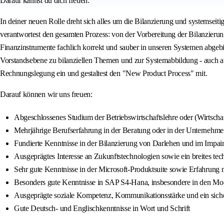
Darauf kannst du dich freuen:
In deiner neuen Rolle dreht sich alles um die Bilanzierung und systemsei
verantwortest den gesamten Prozess: von der Vorbereitung der Bilanzierung 
Finanzinstrumente fachlich korrekt und sauber in unseren Systemen abgeb
Vorstandsebene zu bilanziellen Themen und zur Systemabbildung - auch auf 
Rechnungslegung ein und gestaltest den "New Product Process" mit.
Darauf können wir uns freuen:
Abgeschlossenes Studium der Betriebswirtschaftslehre oder (Wirtschaf
Mehrjährige Berufserfahrung in der Beratung oder in der Unternehme
Fundierte Kenntnisse in der Bilanzierung von Darlehen und im Imp
Ausgeprägtes Interesse an Zukunftstechnologien sowie ein breites tec
Sehr gute Kenntnisse in der Microsoft-Produktsuite sowie Erfahrung mi
Besonders gute Kenntnisse in SAP S4-Hana, insbesondere in den M
Ausgeprägte soziale Kompetenz, Kommunikationsstärke und ein sicher
Gute Deutsch- und Englischkenntnisse in Wort und Schrift