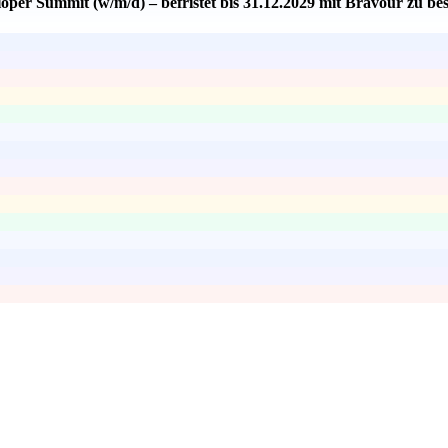
oper Summit (w/m/d) – befristet bis 31.12.2029 mit Bravour zu be