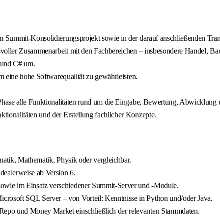
im Summit-Konsolidierungsprojekt sowie in der darauf anschließenden Trans
ensvoller Zusammenarbeit mit den Fachbereichen – insbesondere Handel, Ba
 und C# um.
um eine hohe Softwarequalität zu gewährleisten.
t-Phase alle Funktionalitäten rund um die Eingabe, Bewertung, Abwicklung
tionalitäten und der Erstellung fachlicher Konzepte.
matik, Mathematik, Physik oder vergleichbar.
ealerweise ab Version 6.
owie im Einsatz verschiedener Summit-Server und -Module.
osoft SQL Server – von Vorteil: Kenntnisse in Python und/oder Java.
Repo und Money Market einschließlich der relevanten Stammdaten.