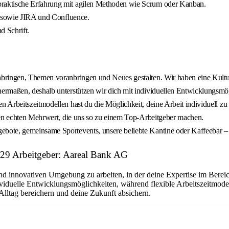
raktische Erfahrung mit agilen Methoden wie Scrum oder Kanban.
d sowie JIRA und Confluence.
d Schrift.
ringen, Themen voranbringen und Neues gestalten. Wir haben eine Kultur,
ermaßen, deshalb unterstützen wir dich mit individuellen Entwicklungsm
Arbeitszeitmodellen hast du die Möglichkeit, deine Arbeit individuell zu 
nen echten Mehrwert, die uns so zu einem Top-Arbeitgeber machen.
te, gemeinsame Sportevents, unsere beliebte Kantine oder Kaffeebar – Be
029 Arbeitgeber: Aareal Bank AG
und innovativen Umgebung zu arbeiten, in der deine Expertise im Berei
dividuelle Entwicklungsmöglichkeiten, während flexible Arbeitszeitmo
 Alltag bereichern und deine Zukunft absichern.