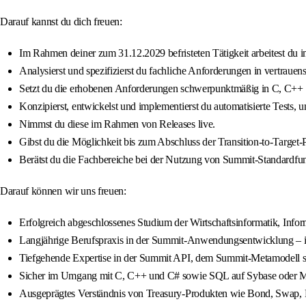
Darauf kannst du dich freuen:
Im Rahmen deiner zum 31.12.2029 befristeten Tätigkeit arbeitest du 
Analysierst und spezifizierst du fachliche Anforderungen in vertrau
Setzt du die erhobenen Anforderungen schwerpunktmäßig in C, C++
Konzipierst, entwickelst und implementierst du automatisierte Tests, 
Nimmst du diese im Rahmen von Releases live.
Gibst du die Möglichkeit bis zum Abschluss der Transition-to-Targe
Berätst du die Fachbereiche bei der Nutzung von Summit-Standardfunk
Darauf können wir uns freuen:
Erfolgreich abgeschlossenes Studium der Wirtschaftsinformatik, Infor
Langjährige Berufspraxis in der Summit-Anwendungsentwicklung – id
Tiefgehende Expertise in der Summit API, dem Summit-Metamodell s
Sicher im Umgang mit C, C++ und C# sowie SQL auf Sybase oder Micr
Ausgeprägtes Verständnis von Treasury-Produkten wie Bond, Swap, 