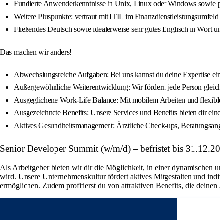
Fundierte Anwenderkenntnisse in Unix, Linux oder Windows sowie p
Weitere Pluspunkte: vertraut mit ITIL im Finanzdienstleistungsumfel
Fließendes Deutsch sowie idealerweise sehr gutes Englisch in Wort un
Das machen wir anders!
Abwechslungsreiche Aufgaben: Bei uns kannst du deine Expertise einb
Außergewöhnliche Weiterentwicklung: Wir fördern jede Person gleich
Ausgeglichene Work-Life Balance: Mit mobilem Arbeiten und flexiblen 
Ausgezeichnete Benefits: Unsere Services und Benefits bieten dir ei
Aktives Gesundheitsmanagement: Ärztliche Check-ups, Beratungsangebo
Senior Developer Summit (w/m/d) – befristet bis 31.12.2
Als Arbeitgeber bieten wir dir die Möglichkeit, in einer dynamischen 
wird. Unsere Unternehmenskultur fördert aktives Mitgestalten und in
ermöglichen. Zudem profitierst du von attraktiven Benefits, die deinen