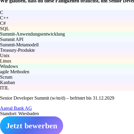
Wir glauben, dass du diese Fähigkeiten brauchst, um Senior Devel
C
C++
C#
SQL
Summit-Anwendungsentwicklung
Summit API
Summit-Metamodell
Treasury-Produkte
Unix
Linux
Windows
agile Methoden
Scrum
Kanban
ITIL
Senior Developer Summit (w/m/d) – befristet bis 31.12.2029
Aareal Bank AG
Standort: Wiesbaden
Jetzt bewerben