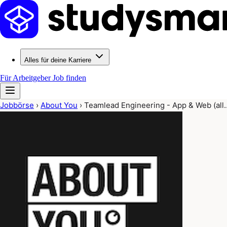
Alles für deine Karriere
Für Arbeitgeber
Job finden
Jobbörse
›
About You
›
Teamlead Engineering - App & Web (all