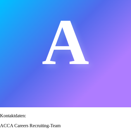
A
Kontaktdaten:
ACCA Careers Recruiting-Team