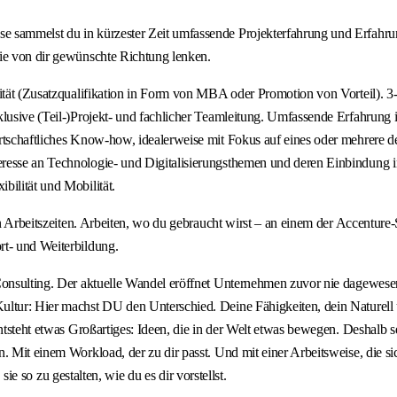
e sammelst du in kürzester Zeit umfassende Projekterfahrung und Erfahru
die von dir gewünschte Richtung lenken.
ität (Zusatzqualifikation in Form von MBA oder Promotion von Vorteil). 3-
lusive (Teil-)Projekt- und fachlicher Teamleitung. Umfassende Erfahrung i
tschaftliches Know-how, idealerweise mit Fokus auf eines oder mehrere der
resse an Technologie- und Digitalisierungsthemen und deren Einbindung in
bilität und Mobilität.
ren Arbeitszeiten. Arbeiten, wo du gebraucht wirst – an einem der Accentu
rt- und Weiterbildung.
 Consulting. Der aktuelle Wandel eröffnet Unternehmen zuvor nie dagewese
Kultur: Hier machst DU den Unterschied. Deine Fähigkeiten, dein Naturel
tsteht etwas Großartiges: Ideen, die in der Welt etwas bewegen. Deshalb set
 Mit einem Workload, der zu dir passt. Und mit einer Arbeitsweise, die sic
 sie so zu gestalten, wie du es dir vorstellst.