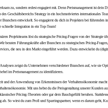
rksam zu, sondern redest engagiert mit. Denn Preismanagement ist dein D
des Geschäftsbereichs Strategy in ein hochmotiviertes internationales Tea
er Branchen entwickelt. So engagierst du dich in Projekten bei führenden 
e schnelle Integration in ein Top-Team!
inären Projektteams löst du strategische Pricing-Fragen von der Strategie ü
. Wir beraten Führungskräfte aller Branchen zu strategischen Pricing-Frage
ervices, die neu in den Markt eingeführt werden. Dazu entwickelst du (di
r Analysen zeigst du Unternehmen verschiedener Branchen auf, wie sie Optimi
ebel im Preismanagement zu identifizieren.
it und der Anwendung von Erkenntnissen der Verhaltensökonomie macht den
haltensökonomie. Mit uns hebst du die Preisgestaltung unserer Kunden au
klassischer Pricing-Theorien oder gar dem Bauchgefühl beruhen. Stattdess
altung ab. So wirst du zum Profi und Sparringspartner, wenn es darum geht,