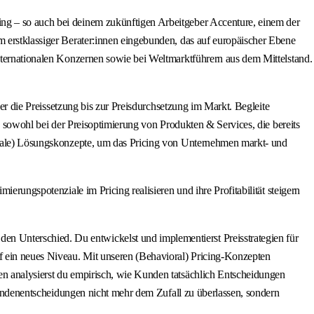
ing – so auch bei deinem zukünftigen Arbeitgeber Accenture, einem der
m erstklassiger Berater:innen eingebunden, das auf europäischer Ebene
internationalen Konzernen sowie bei Weltmarktführern aus dem Mittelstand.
ber die Preissetzung bis zur Preisdurchsetzung im Markt. Begleite
n, sowohl bei der Preisoptimierung von Produkten & Services, die bereits
gitale) Lösungskonzepte, um das Pricing von Unternehmen markt- und
erungspotenziale im Pricing realisieren und ihre Profitabilität steigern
 Unterschied. Du entwickelst und implementierst Preisstrategien für
f ein neues Niveau. Mit unseren (Behavioral) Pricing-Konzepten
en analysierst du empirisch, wie Kunden tatsächlich Entscheidungen
 Kundenentscheidungen nicht mehr dem Zufall zu überlassen, sondern