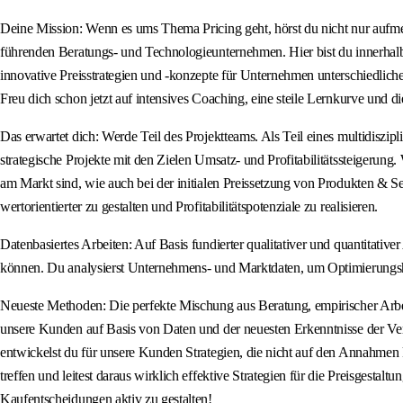
Deine Mission: Wenn es ums Thema Pricing geht, hörst du nicht nur aufme
führenden Beratungs- und Technologieunternehmen. Hier bist du innerhalb 
innovative Preisstrategien und -konzepte für Unternehmen unterschiedlich
Freu dich schon jetzt auf intensives Coaching, eine steile Lernkurve und di
Das erwartet dich: Werde Teil des Projektteams. Als Teil eines multidiszipl
strategische Projekte mit den Zielen Umsatz- und Profitabilitätssteigerung
am Markt sind, wie auch bei der initialen Preissetzung von Produkten & S
wertorientierter zu gestalten und Profitabilitätspotenziale zu realisieren.
Datenbasiertes Arbeiten: Auf Basis fundierter qualitativer und quantitative
können. Du analysierst Unternehmens- und Marktdaten, um Optimierungsh
Neueste Methoden: Die perfekte Mischung aus Beratung, empirischer Arbe
unsere Kunden auf Basis von Daten und der neuesten Erkenntnisse der Ver
entwickelst du für unsere Kunden Strategien, die nicht auf den Annahmen 
treffen und leitest daraus wirklich effektive Strategien für die Preisgest
Kaufentscheidungen aktiv zu gestalten!