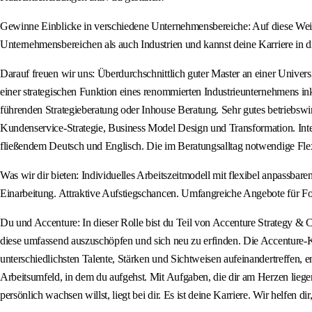
Gewinne Einblicke in verschiedene Unternehmensbereiche: Auf diese Weis
Unternehmensbereichen als auch Industrien und kannst deine Karriere in 
Darauf freuen wir uns: Überdurchschnittlich guter Master an einer Univers
einer strategischen Funktion eines renommierten Industrieunternehmens ink
führenden Strategieberatung oder Inhouse Beratung. Sehr gutes betriebswir
Kundenservice-Strategie, Business Model Design und Transformation. Inte
fließendem Deutsch und Englisch. Die im Beratungsalltag notwendige Flexi
Was wir dir bieten: Individuelles Arbeitszeitmodell mit flexibel anpassba
Einarbeitung. Attraktive Aufstiegschancen. Umfangreiche Angebote für Fo
Du und Accenture: In dieser Rolle bist du Teil von Accenture Strategy &
diese umfassend auszuschöpfen und sich neu zu erfinden. Die Accenture-
unterschiedlichsten Talente, Stärken und Sichtweisen aufeinandertreffen, en
Arbeitsumfeld, in dem du aufgehst. Mit Aufgaben, die dir am Herzen liegen.
persönlich wachsen willst, liegt bei dir. Es ist deine Karriere. Wir helfen dir,