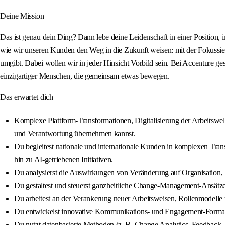
Deine Mission
Das ist genau dein Ding? Dann lebe deine Leidenschaft in einer Position, 
wie wir unseren Kunden den Weg in die Zukunft weisen: mit der Fokussie
umgibt. Dabei wollen wir in jeder Hinsicht Vorbild sein. Bei Accenture gest
einzigartiger Menschen, die gemeinsam etwas bewegen.
Das erwartet dich
Komplexe Plattform‑Transformationen, Digitalisierung der Arbeitswel
und Verantwortung übernehmen kannst.
Du begleitest nationale und internationale Kunden in komplexen 
hin zu AI‑getriebenen Initiativen.
Du analysierst die Auswirkungen von Veränderung auf Organisation, 
Du gestaltest und steuerst ganzheitliche Change‑Management‑Ansät
Du arbeitest an der Verankerung neuer Arbeitsweisen, Rollenmodell
Du entwickelst innovative Kommunikations‑ und Engagement‑Formate,
Du nutzt datenbasierte Methoden (z. B. Change Analytics, Feedback