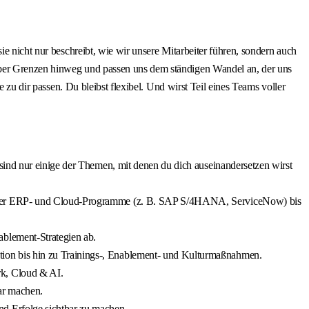
ie nicht nur beschreibt, wie wir unsere Mitarbeiter führen, sondern auch
 über Grenzen hinweg und passen uns dem ständigen Wandel an, der uns
 zu dir passen. Du bleibst flexibel. Und wirst Teil eines Teams voller
sind nur einige der Themen, mit denen du dich auseinandersetzen wirst
n über ERP‑ und Cloud‑Programme (z. B. SAP S/4HANA, ServiceNow) bis
blement‑Strategien ab.
ion bis hin zu Trainings‑, Enablement‑ und Kulturmaßnahmen.
rk, Cloud & AI.
ar machen.
d Erfolge sichtbar zu machen.