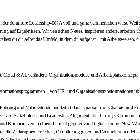
in der du unsere Leadership‑DNA voll und ganz verinnerlichen wirst. Weil s
rung auf Ergebnissen. Wir versuchen Neues, inspirieren andere, arbeiten
altest du dir selbst das Umfeld, in dem du aufgehst – mit Arbeitsweisen, die
t, Cloud & AI, veränderte Organisationsmodelle und Arbeitsplatzkonzepte 
Transformationsprogrammen – von HR‑ und Organisationstransformatione
Führung und Mitarbeitende und leitest daraus passgenaue Change‑ und Ena
ze – von Stakeholder‑ und Leadership‑Alignment über Change‑Kommunikat
e und Kompetenzen in einem Umfeld geprägt von Digitalisierung, New Wo
 die Zielgruppen erreichen, Orientierung geben und Veränderung erlebb
‑ & Adoption‑Messungen), um Transformationen wirkungsvoll zu steuern un