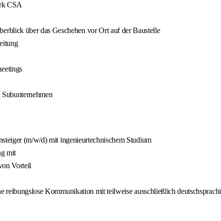
erk CSA
blick über das Geschehen vor Ort auf der Baustelle
eitung
eetings
on Subunternehmen
nsteiger (m/w/d) mit ingenieurtechnischem Studium
ng mit
von Vorteil
ine reibungslose Kommunikation mit teilweise ausschließlich deutschsprac