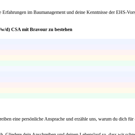
ne Erfahrungen im Baumanagement und deine Kenntnisse der EHS-Vorschr
m/w/d) CSA mit Bravour zu bestehen
iben eine persönliche Ansprache und erzähle uns, warum du dich für di
ich. Gliedere dein Anschreiben und deinen Lebenslauf so, dass wir schn