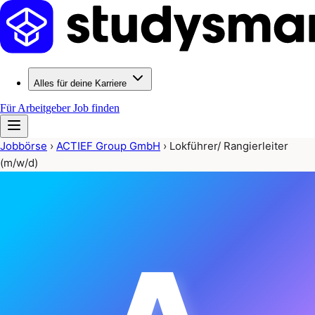
Alles für deine Karriere
Für Arbeitgeber
Job finden
Jobbörse
›
ACTIEF Group GmbH
›
Lokführer/ Rangierleiter
(m/w/d)