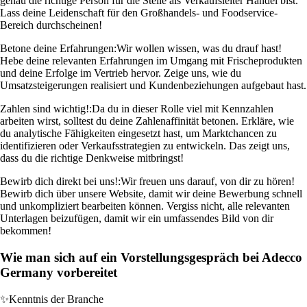
genau die richtige Person für die Stelle als Verkaufsleiter Handel bist.
Lass deine Leidenschaft für den Großhandels- und Foodservice-
Bereich durchscheinen!
Betone deine Erfahrungen:
Wir wollen wissen, was du drauf hast!
Hebe deine relevanten Erfahrungen im Umgang mit Frischeprodukten
und deine Erfolge im Vertrieb hervor. Zeige uns, wie du
Umsatzsteigerungen realisiert und Kundenbeziehungen aufgebaut hast.
Zahlen sind wichtig!:
Da du in dieser Rolle viel mit Kennzahlen
arbeiten wirst, solltest du deine Zahlenaffinität betonen. Erkläre, wie
du analytische Fähigkeiten eingesetzt hast, um Marktchancen zu
identifizieren oder Verkaufsstrategien zu entwickeln. Das zeigt uns,
dass du die richtige Denkweise mitbringst!
Bewirb dich direkt bei uns!:
Wir freuen uns darauf, von dir zu hören!
Bewirb dich über unsere Website, damit wir deine Bewerbung schnell
und unkompliziert bearbeiten können. Vergiss nicht, alle relevanten
Unterlagen beizufügen, damit wir ein umfassendes Bild von dir
bekommen!
Wie man sich auf ein Vorstellungsgespräch bei Adecco
Germany vorbereitet
✨
Kenntnis der Branche