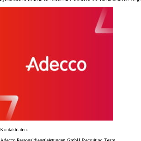
Kontaktdaten:
Adecco Personaldienstleistungen GmbH Recruiting-Team