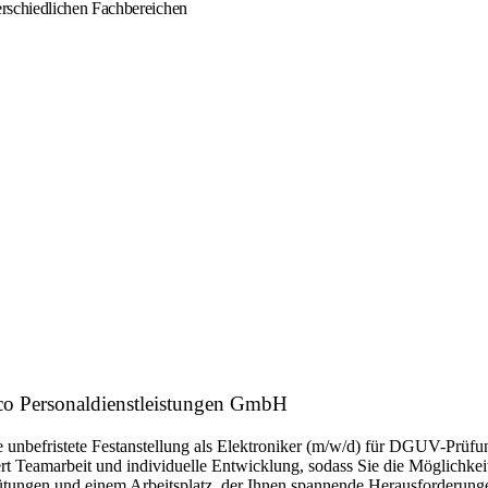
rschiedlichen Fachbereichen
co Personaldienstleistungen GmbH
ne unbefristete Festanstellung als Elektroniker (m/w/d) für DGUV-Prüf
ert Teamarbeit und individuelle Entwicklung, sodass Sie die Möglichkei
tungen und einem Arbeitsplatz, der Ihnen spannende Herausforderungen 