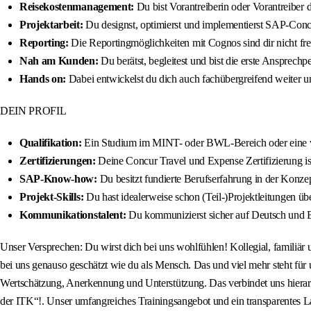
Reisekostenmanagement:
Du bist Vorantreiberin oder Vorantreiber
Projektarbeit:
Du designst, optimierst und implementierst SAP-Conc
Reporting:
Die Reportingmöglichkeiten mit Cognos sind dir nicht fr
Nah am Kunden:
Du berätst, begleitest und bist die erste Ansprech
Hands on:
Dabei entwickelst du dich auch fachübergreifend weiter un
DEIN PROFIL
Qualifikation:
Ein Studium im MINT- oder BWL-Bereich oder eine verg
Zertifizierungen:
Deine Concur Travel und Expense Zertifizierung ist
SAP-Know-how:
Du besitzt fundierte Berufserfahrung in der Ko
Projekt-Skills:
Du hast idealerweise schon (Teil-)Projektleitungen ü
Kommunikationstalent:
Du kommunizierst sicher auf Deutsch und En
Unser Versprechen: Du wirst dich bei uns wohlfühlen! Kollegial, familiä
bei uns genauso geschätzt wie du als Mensch. Das und viel mehr steht für
Wertschätzung, Anerkennung und Unterstützung. Das verbindet uns hierar
der ITK“!. Unser umfangreiches Trainingsangebot und ein transparentes La