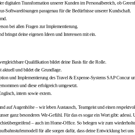
 der digitalen Transformation unserer Kunden im Personalbereich, ob Gree
ur-Softwarelösungen passgenau für die Bedürfnisse unserer Kundschaft.
emd.
person bei allen Fragen zur Implementierung.
d bringst deine eigenen Ideen und Interessen mit ein.
leichbare Qualifikation bildet deine Basis für die Rolle.
 aktuell und bildet die Grundlage.
nzeption und Implementierung des Travel & Expense-Systems SAP Concur
bernommen und diese erfolgreich umgesetzt.
glisch, intern sowie extern.
r und auf Augenhöhe – wir leben Austausch, Teamgeist und einen respektv
 unser ganz besonderes Wir-Gefühl. Für das es sogar ein Wort gibt: adessi
chieübergreifend – auch im Home-Office. So belegen wir zum wiederholte
ufbahnstufenmodell für alle sorgen dafür, dass deine Entwicklung bei uns