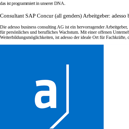
das ist programmiert in unserer DNA.
Consultant SAP Concur (all genders) Arbeitgeber: adesso 
Die adesso business consulting AG ist ein hervorragender Arbeitgeber,
für persönliches und berufliches Wachstum. Mit einer offenen Unternehm
Weiterbildungsmöglichkeiten, ist adesso der ideale Ort für Fachkräfte,