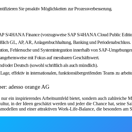
ifizieren Sie proaktiv Möglichkeiten zur Prozessverbesserung.
mit SAP S/4HANA Finance (vorzugsweise SAP S/4HANA Cloud Public Edi
ließlich GL, AP, AR, Anlagenbuchhaltung, Banking und Periodenabschluss.
uration, Fehlersuche und Systemintegration innerhalb von SAP-Umgebunge
Herangehensweise mit Fokus auf messbaren Geschäftswert.
d/oder Deutsch (sowohl schriftlich als auch mündlich).
e, effektiv in internationalen, funktionsübergreifenden Teams zu arbeit
ber: adesso orange AG
ht nur ein inspirierendes Arbeitsumfeld bietet, sondern auch zahlreiche
ultur, in der Ideen geschätzt werden und jeder die Chance hat, seine 
smodellen und einer attraktiven Work-Life-Balance, die besonders am S