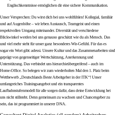
Englischkenntnisse ermöglichen dir eine sichere Kommunikation.
Unser Versprechen: Du wirst dich bei uns wohlfühlen! Kollegial, familiär
und auf Augenhöhe – wir leben Austausch, Teamgeist und einen
respektvollen Umgang miteinander. Diversität und verschiedene
Blickwinkel werden bei uns genauso geschätzt wie du als Mensch. Das
und viel mehr steht für unser ganz besonderes Wir-Gefühl. Für das es
sogar ein Wort gibt: adessi. Unsere Kultur und das Zusammenarbeiten sind
geprägt von gegenseitiger Wertschätzung, Anerkennung und
Unterstützung. Das verbindet uns hierarchieübergreifend – auch im
Home-Office. So belegen wir zum wiederholten Mal den 1. Platz beim
Wettbewerb „Deutschlands Beste Arbeitgeber in der ITK“! Unser
umfangreiches Trainingsangebot und ein transparentes
Laufbahnstufenmodell für alle sorgen dafür, dass deine Entwicklung bei
uns nicht stillsteht. Denn gemeinsam zu wachsen und Chancengeber zu
sein, das ist programmiert in unserer DNA.
Consultant Digital Analytics (all genders) Arbeitgeber: