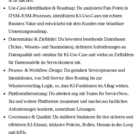
fit zu machen.
Use‑Case‑Identifikation & Roadmap: Du analysierst Pain Points in
ITSM‑/ESM‑Prozessen, identifizierst KI‑Use‑Cases mit echtem
Business Value und entwickelst mit dem Kunden eine belastbare
Umsetzungsroadmap.
Datenstruktur & Zielbilder: Du bewertest bestehende Datenbasen
(Ticket‑, Wissens‑ und Stammdaten), definierst Anforderungen an
Datenqualität und -struktur für KI‑Use‑Case und wirkst an Zielbildern
für Datenmodelle im Servicekontext mit.
Prozess‑ & Workflow‑Design: Du gestaltest Serviceprozesse und
Interaktionen, von Self‑Service über Routing bis zur
Wissensvorschlag‑Logik, so, dass KI‑Funktionen im Alltag wirken.
Plattformübersetzung: Du arbeitest eng mit Teams für ServiceNow,
Jira und weitere Plattformen zusammen und machst aus fachlichen
Anforderungen konkrete, umsetzbare Lösungen.
Governance & Qualität: Du etablierst Strukturen für den sicheren und
effektiven KI‑Einsatz, inklusive Policies, Rollen, Human‑in‑the‑Loop
und KPIs.