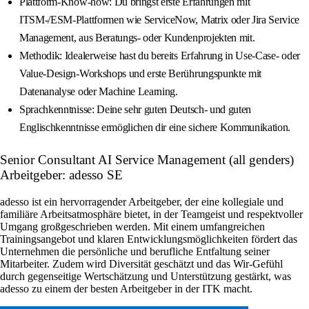
Plattform‑Know‑how: Du bringst erste Erfahrungen mit
ITSM‑/ESM‑Plattformen wie ServiceNow, Matrix oder Jira Service
Management, aus Beratungs‑ oder Kundenprojekten mit.
Methodik: Idealerweise hast du bereits Erfahrung in Use‑Case‑ oder
Value‑Design‑Workshops und erste Berührungspunkte mit
Datenanalyse oder Machine Learning.
Sprachkenntnisse: Deine sehr guten Deutsch‑ und guten
Englischkenntnisse ermöglichen dir eine sichere Kommunikation.
Senior Consultant AI Service Management (all genders)
Arbeitgeber: adesso SE
adesso ist ein hervorragender Arbeitgeber, der eine kollegiale und
familiäre Arbeitsatmosphäre bietet, in der Teamgeist und respektvoller
Umgang großgeschrieben werden. Mit einem umfangreichen
Trainingsangebot und klaren Entwicklungsmöglichkeiten fördert das
Unternehmen die persönliche und berufliche Entfaltung seiner
Mitarbeiter. Zudem wird Diversität geschätzt und das Wir-Gefühl
durch gegenseitige Wertschätzung und Unterstützung gestärkt, was
adesso zu einem der besten Arbeitgeber in der ITK macht.