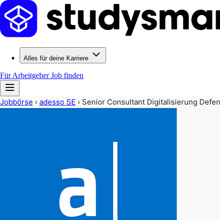
Alles für deine Karriere
Für Arbeitgeber
Job finden
Jobbörse
›
adesso SE
›
Senior Consultant Digitalisierung Def