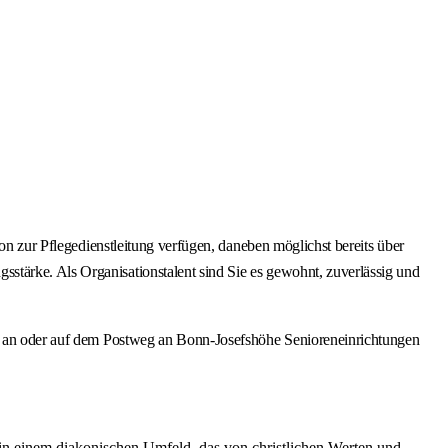
ion zur Pflegedienstleitung verfügen, daneben möglichst bereits über
stärke. Als Organisationstalent sind Sie es gewohnt, zuverlässig und
ail an oder auf dem Postweg an Bonn-Josefshöhe Senioreneinrichtungen
in einem diakonischen Umfeld, das von christlichen Werten und