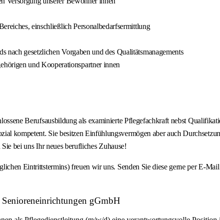
hen Versorgung unserer Bewohner innen
ereiches, einschließlich Personalbedarfsermittlung
rds nach gesetzlichen Vorgaben und des Qualitätsmanagements
hörigen und Kooperationspartner innen
hlossene Berufsausbildung als examinierte Pflegefachkraft nebst Qualifikat
zial kompetent. Sie besitzen Einfühlungsvermögen aber auch Durchsetzungs
n Sie bei uns Ihr neues berufliches Zuhause!
glichen Eintrittstermins) freuen wir uns. Senden Sie diese gerne per E-M
ung Senioreneinrichtungen gGmbH
n als Pflegedienstleitung (m/w/d) eine verantwortungsvolle Position 