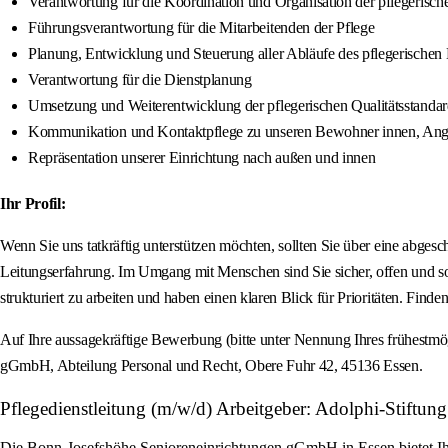
Verantwortung für die Koordination und Organisation der pflegerisc
Führungsverantwortung für die Mitarbeitenden der Pflege
Planung, Entwicklung und Steuerung aller Abläufe des pflegerischen B
Verantwortung für die Dienstplanung
Umsetzung und Weiterentwicklung der pflegerischen Qualitätsstanda
Kommunikation und Kontaktpflege zu unseren Bewohner innen, Ange
Repräsentation unserer Einrichtung nach außen und innen
Ihr Profil:
Wenn Sie uns tatkräftig unterstützen möchten, sollten Sie über eine abgesc
Leitungserfahrung. Im Umgang mit Menschen sind Sie sicher, offen und so
strukturiert zu arbeiten und haben einen klaren Blick für Prioritäten. Finde
Auf Ihre aussagekräftige Bewerbung (bitte unter Nennung Ihres frühestmö
gGmbH, Abteilung Personal und Recht, Obere Fuhr 42, 45136 Essen.
Pflegedienstleitung (m/w/d) Arbeitgeber: Adolphi-Stift
Die Bonn-Josefshöhe Senioreneinrichtungen gGmbH in Essen bietet Ihne