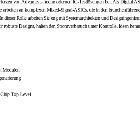
 Herzen von Advantests hochmodernen IC-Testlösungen bei. Als Digital ASI
 Sie arbeiten an komplexen Mixed-Signal-ASICs, die in den branchenführe
 dieser Rolle arbeiten Sie eng mit Systemarchitekten und Designingenieu
ür robuste Designs, halten den Stromverbrauch unter Kontrolle, lösen hera
en Modulen
generierung
 Chip-Top-Level