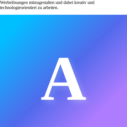
Werbelösungen mitzugestalten und dabei kreativ und
technologieorientiert zu arbeiten.
A