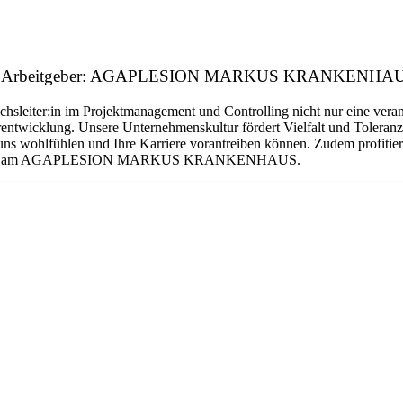
 m/w/d Arbeitgeber: AGAPLESION MARKUS KRANKENHA
hsleiter:in im Projektmanagement und Controlling nicht nur eine vera
rentwicklung. Unsere Unternehmenskultur fördert Vielfalt und Toleran
i uns wohlfühlen und Ihre Karriere vorantreiben können. Zudem profitier
tte direkt am AGAPLESION MARKUS KRANKENHAUS.