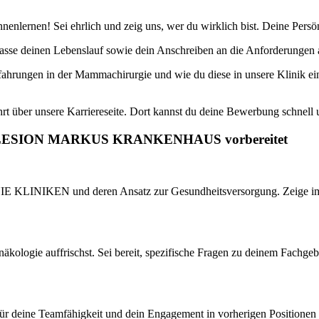
nlernen! Sei ehrlich und zeig uns, wer du wirklich bist. Deine Persönl
passe deinen Lebenslauf sowie dein Anschreiben an die Anforderungen a
fahrungen in der Mammachirurgie und wie du diese in unsere Klinik e
rt über unsere Karriereseite. Dort kannst du deine Bewerbung schnell 
 AGAPLESION MARKUS KRANKENHAUS vorbereitet
KEN und deren Ansatz zur Gesundheitsversorgung. Zeige im Interv
äkologie auffrischst. Sei bereit, spezifische Fragen zu deinem Fachgeb
le für deine Teamfähigkeit und dein Engagement in vorherigen Positione