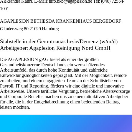
Aleksandra Kahrs. E‑Mail: info.bkb@agaplesion.de Tel: (040) 72554-
1001
AGAPLESION BETHESDA KRANKENHAUS BERGEDORF
Glindersweg 80 21029 Hamburg
Stabstelle in der Gerontoanästhesie/Demenz (w/m/d)
Arbeitgeber: Agaplesion Reinigung Nord GmbH
Die AGAPLESION gAG bietet als einer der größten
Gesundheitskonzerne Deutschlands ein wertschätzendes
Arbeitsumfeld, das durch hohe Kontinuität und zahlreiche
Entwicklungsmöglichkeiten geprägt ist. Mit der Möglichkeit, remote
zu arbeiten, und einem engagierten Team an der Schnittstelle von
Payroll, IT und Reporting, fördern wir eine digitale und innovative
Arbeitsweise. Unsere tarifliche Vergütung, betriebliche Altersvorsorge
und Corporate Benefits machen uns zu einem attraktiven Arbeitgeber
für alle, die in der Entgeltabrechnung einen bedeutenden Beitrag
leisten möchten.