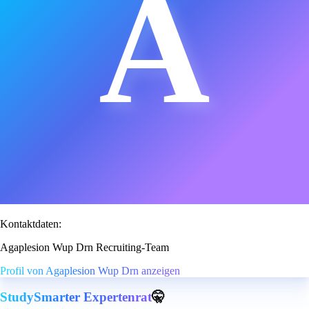
A
Kontaktdaten:
Agaplesion Wup Drn Recruiting-Team
Profil von Agaplesion Wup Drn anzeigen
StudySmarter Expertenrat
🤫