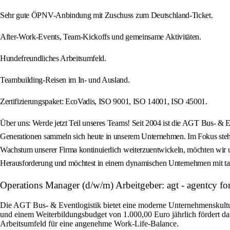
Sehr gute ÖPNV-Anbindung mit Zuschuss zum Deutschland-Ticket.
After-Work-Events, Team-Kickoffs und gemeinsame Aktivitäten.
Hundefreundliches Arbeitsumfeld.
Teambuilding-Reisen im In- und Ausland.
Zertifizierungspaket: EcoVadis, ISO 9001, ISO 14001, ISO 45001.
Über uns: Werde jetzt Teil unseres Teams! Seit 2004 ist die AGT Bus- & 
Generationen sammeln sich heute in unserem Unternehmen. Im Fokus steht
Wachstum unserer Firma kontinuierlich weiterzuentwickeln, möchten wir u
Herausforderung und möchtest in einem dynamischen Unternehmen mit tat
Operations Manager (d/w/m) Arbeitgeber: agt - agentcy for
Die AGT Bus- & Eventlogistik bietet eine moderne Unternehmenskultur m
und einem Weiterbildungsbudget von 1.000,00 Euro jährlich fördert 
Arbeitsumfeld für eine angenehme Work-Life-Balance.