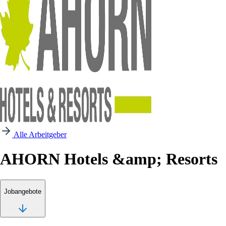
Alle Arbeitgeber
AHORN Hotels &amp; Resorts
Jobangebote